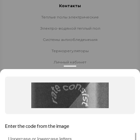
Контакты
Теплые полы электрические
Электро-водяной теплый пол
Системы антиобледенения
Терморегуляторы
Личный кабинет
Доставка и оплата
Стать партнёром
Политика конфиденциальности
Контакты
8 800 700-80-40
Заказать звонок