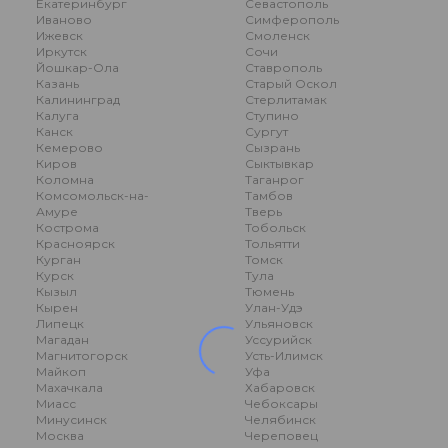
Екатеринбург
Севастополь
Иваново
Симферополь
Ижевск
Смоленск
Иркутск
Сочи
Йошкар-Ола
Ставрополь
Казань
Старый Оскол
Калининград
Стерлитамак
Калуга
Ступино
Канск
Сургут
Кемерово
Сызрань
Киров
Сыктывкар
Коломна
Таганрог
Комсомольск-на-
Тамбов
Амуре
Тверь
Кострома
Тобольск
Красноярск
Тольятти
Курган
Томск
Курск
Тула
Кызыл
Тюмень
Кырен
Улан-Удэ
Липецк
Ульяновск
Магадан
Уссурийск
Магнитогорск
Усть-Илимск
Майкоп
Уфа
Махачкала
Хабаровск
Миасс
Чебоксары
Минусинск
Челябинск
Москва
Череповец