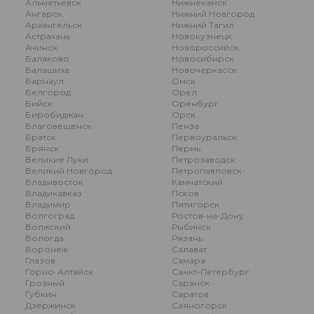
Альметьевск
Нижнекамск
Ангарск
Нижний Новгород
Архангельск
Нижний Тагил
Астрахань
Новокузнецк
Ачинск
Новороссийск
Балаково
Новосибирск
Балашиха
Новочеркасск
Барнаул
Омск
Белгород
Орел
Бийск
Оренбург
Биробиджан
Орск
Благовещенск
Пенза
Братск
Первоуральск
Брянск
Пермь
Великие Луки
Петрозаводск
Великий Новгород
Петропавловск-
Владивосток
Камчатский
Владикавказ
Псков
Владимир
Пятигорск
Волгоград
Ростов-на-Дону
Волжский
Рыбинск
Вологда
Рязань
Воронеж
Салават
Глазов
Самара
Горно-Алтайск
Санкт-Петербург
Грозный
Саранск
Губкин
Саратов
Дзержинск
Саяногорск