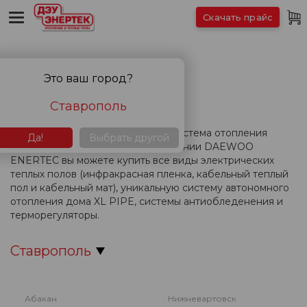
Скачать прайс
КОНТАКТЫ
Это ваш город?
Ставрополь
Вас интересует теплый пол или система отопления
Да!
Выбрать другой
дома? В представительстве компании DAEWOO
ENERTEC вы можете купить все виды электрических
теплых полов (инфракрасная пленка, кабельный теплый
пол и кабельный мат), уникальную систему автономного
отопления дома XL PIPE, системы антиобледенения и
терморегуляторы.
Ставрополь
Абакан
Нижневартовск