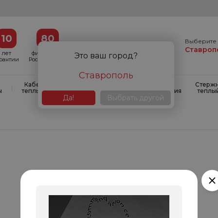
10
80
Выберите 
Ставроп
лет
филиалов в
Это ваш город?
арантии
России и СНГ
Ставрополь
Кабельные
Кабельные
Системы
Стерж
|
|
|
ы
теплые полы
маты
антиобледенения
теплы
Да!
Выбрать другой