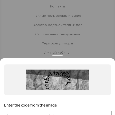
Контакты
Теплые полы электрические
Электро-водяной теплый пол
Системы антиобледенения
Терморегуляторы
Личный кабинет
Доставка и оплата
Стать партнёром
Политика конфиденциальности
Контакты
8 800 700-80-40
Заказать звонок