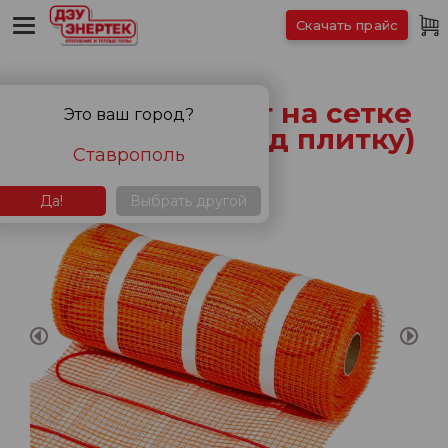
Скачать прайс
Кабельный мат на сетке
Это ваш город?
(теплый пол под плитку)
Ставрополь
Да!
Выбрать другой