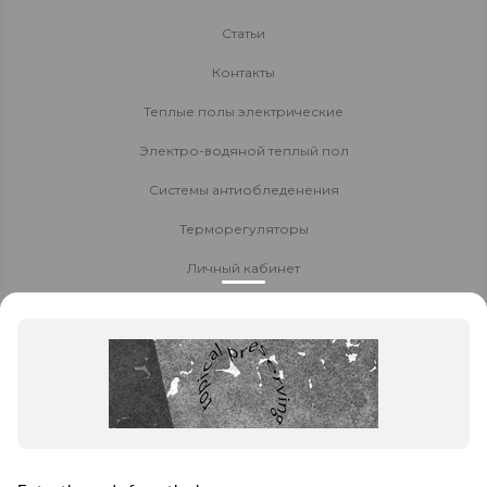
Статьи
Контакты
Теплые полы электрические
Электро-водяной теплый пол
Системы антиобледенения
Терморегуляторы
Личный кабинет
Доставка и оплата
Стать партнёром
Политика конфиденциальности
Контакты
8 800 700-80-40