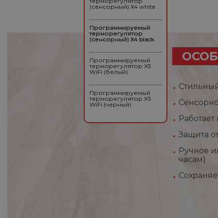
терморегулятор
(сенсорный) X4 white
Программируемый
терморегулятор
(сенсорный) X4 black
ОСОБ
Программируемый
терморегулятор X5
WiFi (белый)
Стильны
Программируемый
терморегулятор X5
Сенсорно
WiFi (черный)
Работает
Защита о
Ручное и
часам)
Сохраняе