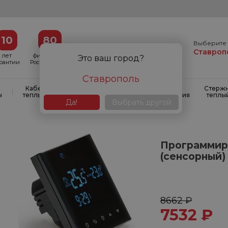
10
80
Выберите 
Ставроп
лет
филиалов в
Это ваш город?
арантии
России и СНГ
Ставрополь
Кабельные
Кабельные
Системы
Стерж
|
|
|
ы
теплые полы
маты
антиобледенения
теплы
Да!
Выбрать другой
Программир
(сенсорный) 
8662 ₽
7532
₽