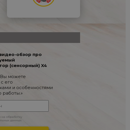
видео-обзор про
уемый
тор (сенсорный) X4
 Вы можете
 с его
ками и особенностями
о работы.»
н на обработку
льных данных