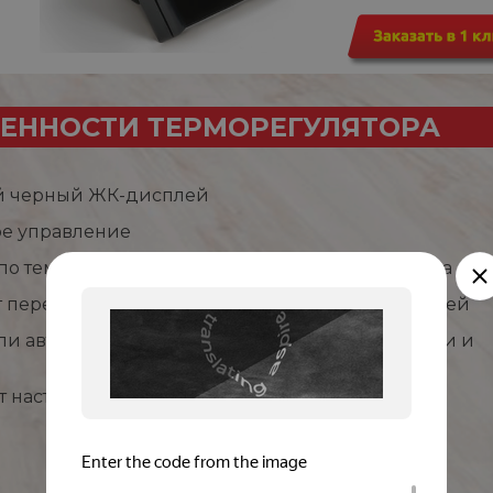
ЕННОСТИ ТЕРМОРЕГУЛЯТОРА
й черный ЖК-дисплей
е управление
 по температуре воздуха и/или температуре пола
т перегрева и замерзания, режим защиты от детей
ли автоматическое управление (по дням недели и
т настройки при отключении света