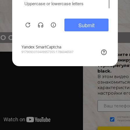
О О ТОВАРЕ
Посмотрите 
Программир
терморегуля
black.
В этом видео
ознакомиться
характеристи
настройки ег
согласе
персона