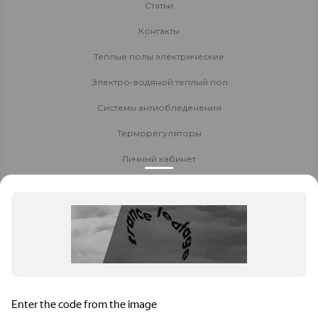
Статьи
Контакты
Теплые полы электрические
Электро-водяной теплый пол
Системы антиобледенения
Терморегуляторы
Личный кабинет
Доставка и оплата
Стать партнёром
Политика конфиденциальности
Контакты
8 800 700-80-40